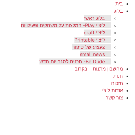
בית
בלוג
בלוג ראשי
ליצ'י Play- המלצות על משחקים ופעילויות
ליצ'י craft
ליצ'י Printable
צעצוע של סיפור
small news
Be Dude- תכנים לסגר יום חדש
מחשבון מתנות – בקרוב
חנות
תזכורון
אודות ליצ’י
צור קשר