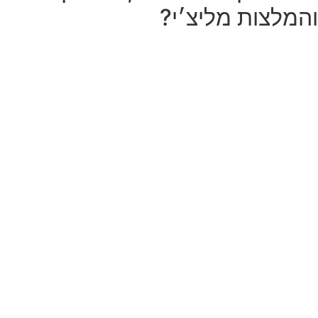
והמלצות מליצ׳י?