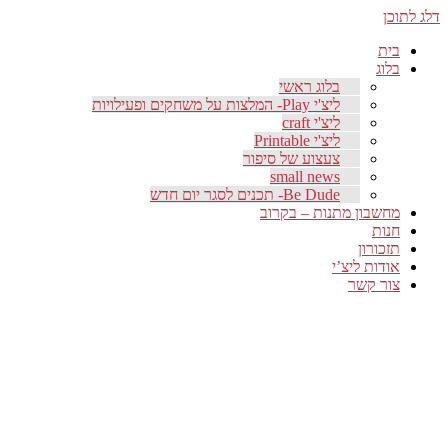
דלג לתוכן
בית
בלוג
בלוג ראשי
ליצ'י Play- המלצות על משחקים ופעילויות
ליצ'י craft
ליצ'י Printable
צעצוע של סיפור
small news
Be Dude- תכנים לסגר יום חדש
מחשבון מתנות – בקרוב
חנות
תזכורון
אודות ליצ’י
צור קשר