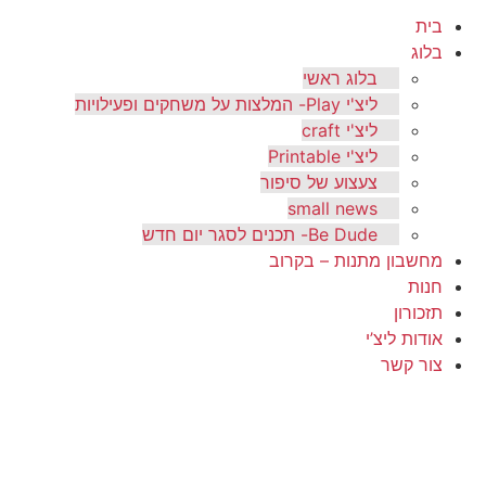
בית
בלוג
בלוג ראשי
ליצ'י Play- המלצות על משחקים ופעילויות
ליצ'י craft
ליצ'י Printable
צעצוע של סיפור
small news
Be Dude- תכנים לסגר יום חדש
מחשבון מתנות – בקרוב
חנות
תזכורון
אודות ליצ’י
צור קשר