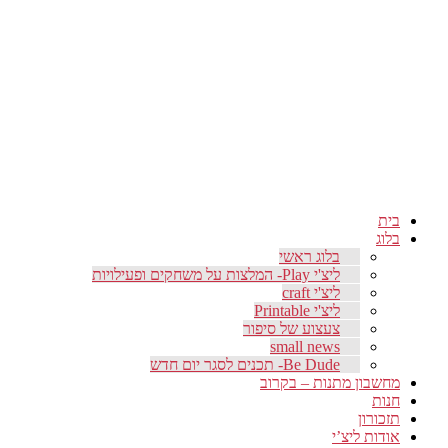
בית
בלוג
בלוג ראשי
ליצ'י Play- המלצות על משחקים ופעילויות
ליצ'י craft
ליצ'י Printable
צעצוע של סיפור
small news
Be Dude- תכנים לסגר יום חדש
מחשבון מתנות – בקרוב
חנות
תזכורון
אודות ליצ’י