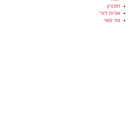
תזכורון
אודות ליצ’י
צור קשר