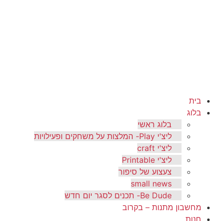
בית
בלוג
בלוג ראשי
ליצ'י Play- המלצות על משחקים ופעילויות
ליצ'י craft
ליצ'י Printable
צעצוע של סיפור
small news
Be Dude- תכנים לסגר יום חדש
מחשבון מתנות – בקרוב
חנות