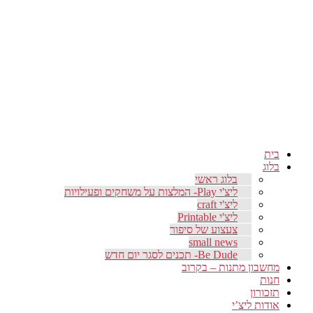
בית
בלוג
בלוג ראשי
ליצ'י Play- המלצות על משחקים ופעילויות
ליצ'י craft
ליצ'י Printable
צעצוע של סיפור
small news
Be Dude- תכנים לסגר יום חדש
מחשבון מתנות – בקרוב
חנות
תזכורון
אודות ליצ’י