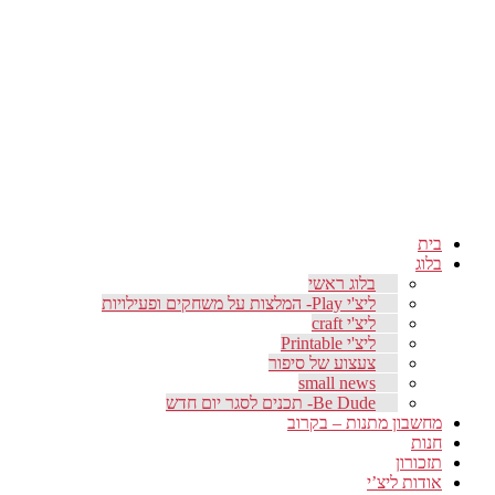
בית
בלוג
בלוג ראשי
ליצ'י Play- המלצות על משחקים ופעילויות
ליצ'י craft
ליצ'י Printable
צעצוע של סיפור
small news
Be Dude- תכנים לסגר יום חדש
מחשבון מתנות – בקרוב
חנות
תזכורון
אודות ליצ’י