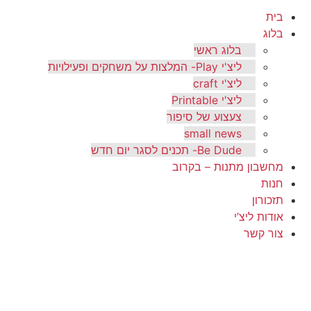
בית
בלוג
בלוג ראשי
ליצ'י Play- המלצות על משחקים ופעילויות
ליצ'י craft
ליצ'י Printable
צעצוע של סיפור
small news
Be Dude- תכנים לסגר יום חדש
מחשבון מתנות – בקרוב
חנות
תזכורון
אודות ליצ’י
צור קשר