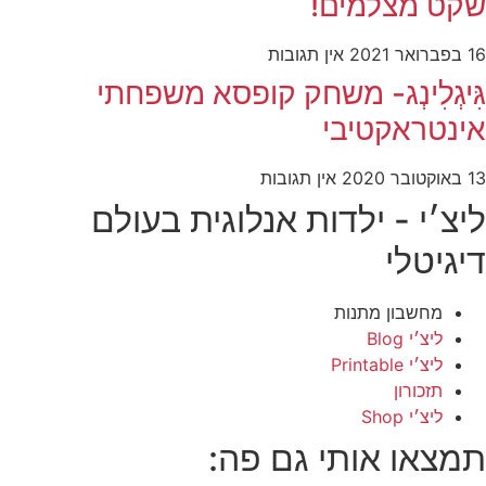
שקט מצלמים!
16 בפברואר 2021
אין תגובות
גִּיגְלִינְג- משחק קופסא משפחתי
אינטראקטיבי
13 באוקטובר 2020
אין תגובות
ליצ׳י - ילדות אנלוגית בעולם
דיגיטלי
מחשבון מתנות
ליצ׳י Blog
ליצ׳י Printable
תזכורון
ליצ׳י Shop
תמצאו אותי גם פה: