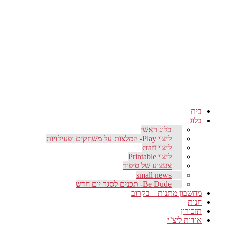
בית
בלוג
בלוג ראשי
ליצ'י Play- המלצות על משחקים ופעילויות
ליצ'י craft
ליצ'י Printable
צעצוע של סיפור
small news
Be Dude- תכנים לסגר יום חדש
מחשבון מתנות – בקרוב
חנות
תזכורון
אודות ליצ’י