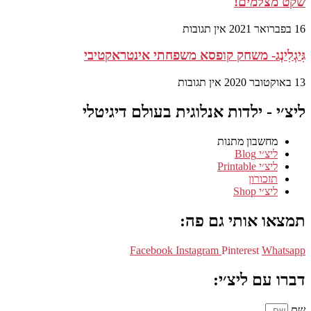
שקט מצלמים!
16 בפברואר 2021
אין תגובות
גִּיגְלִינְג- משחק קופסא משפחתי אינטראקטיבי
13 באוקטובר 2020
אין תגובות
ליצ׳י - ילדות אנלוגית בעולם דיגיטלי
מחשבון מתנות
ליצ׳י Blog
ליצ׳י Printable
תזכורון
ליצ׳י Shop
תמצאו אותי גם פה:
Facebook
Instagram
Pinterest
Whatsapp
דברו עם ליצ׳י:
שם