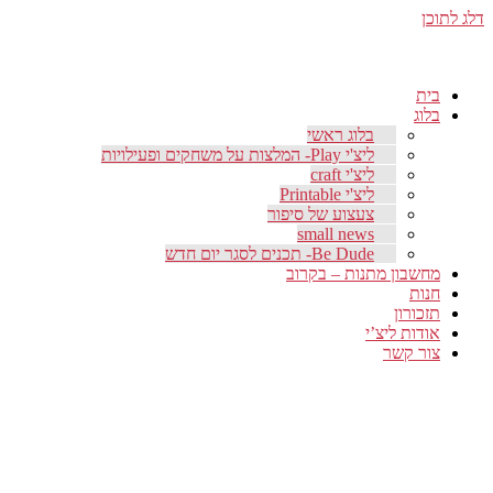
דלג לתוכן
בית
בלוג
בלוג ראשי
ליצ'י Play- המלצות על משחקים ופעילויות
ליצ'י craft
ליצ'י Printable
צעצוע של סיפור
small news
Be Dude- תכנים לסגר יום חדש
מחשבון מתנות – בקרוב
חנות
תזכורון
אודות ליצ’י
צור קשר