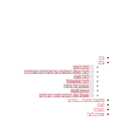
בית
בלוג
בלוג ראשי
ליצ'י Play- המלצות על משחקים ופעילויות
ליצ'י craft
ליצ'י Printable
צעצוע של סיפור
small news
Be Dude- תכנים לסגר יום חדש
מחשבון מתנות – בקרוב
חנות
תזכורון
אודות ליצ’י