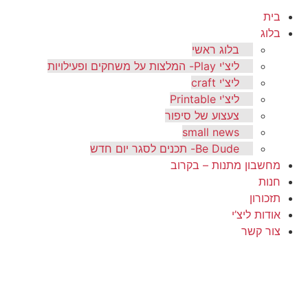
בית
בלוג
בלוג ראשי
ליצ'י Play- המלצות על משחקים ופעילויות
ליצ'י craft
ליצ'י Printable
צעצוע של סיפור
small news
Be Dude- תכנים לסגר יום חדש
מחשבון מתנות – בקרוב
חנות
תזכורון
אודות ליצ’י
צור קשר