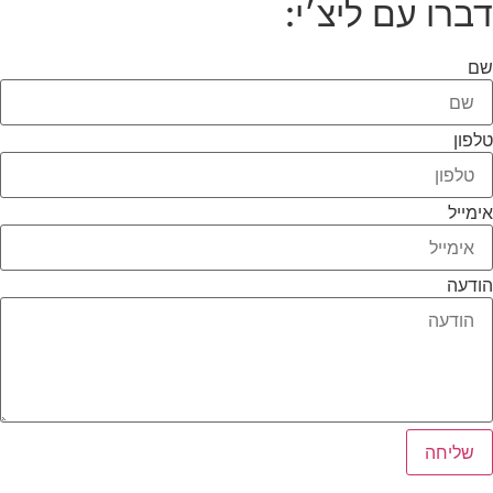
דברו עם ליצ׳י:
שם
טלפון
אימייל
הודעה
שליחה