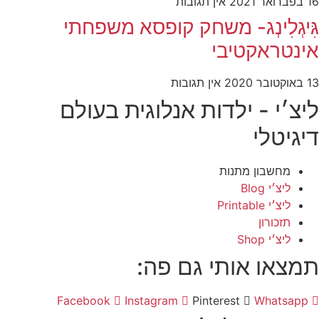
16 בפברואר 2021
אין תגובות
גִּיגְלִינְג- משחק קופסא משפחתי
אינטראקטיבי
13 באוקטובר 2020
אין תגובות
ליצ׳י - ילדות אנלוגית בעולם
דיגיטלי
מחשבון מתנות
ליצ׳י Blog
ליצ׳י Printable
תזכורון
ליצ׳י Shop
תמצאו אותי גם פה:
Facebook
Instagram
Pinterest
Whatsapp