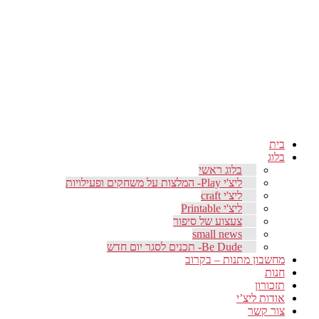
בית
בלוג
בלוג ראשי
ליצ'י Play- המלצות על משחקים ופעילויות
ליצ'י craft
ליצ'י Printable
צעצוע של סיפור
small news
Be Dude- תכנים לסגר יום חדש
מחשבון מתנות – בקרוב
חנות
תזכורון
אודות ליצ’י
צור קשר