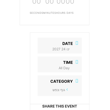
00
00
00
00
SECONDS
MINUTES
HOURS
DAYS
DATE
ינו 24 2027
TIME
All Day
CATEGORY
גוף ונפש
SHARE THIS EVENT