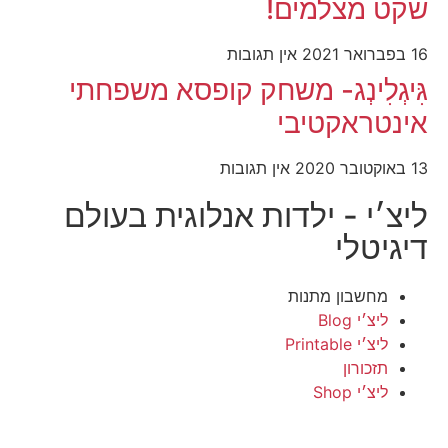
שקט מצלמים!
16 בפברואר 2021
אין תגובות
גִּיגְלִינְג- משחק קופסא משפחתי
אינטראקטיבי
13 באוקטובר 2020
אין תגובות
ליצ׳י - ילדות אנלוגית בעולם
דיגיטלי
מחשבון מתנות
ליצ׳י Blog
ליצ׳י Printable
תזכורון
ליצ׳י Shop