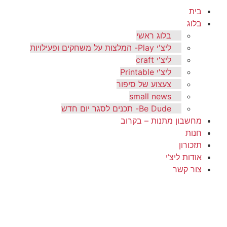
בית
בלוג
בלוג ראשי
ליצ'י Play- המלצות על משחקים ופעילויות
ליצ'י craft
ליצ'י Printable
צעצוע של סיפור
small news
Be Dude- תכנים לסגר יום חדש
מחשבון מתנות – בקרוב
חנות
תזכורון
אודות ליצ’י
צור קשר