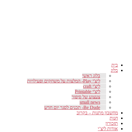
בית
בלוג
בלוג ראשי
ליצ'י Play- המלצות על משחקים ופעילויות
ליצ'י craft
ליצ'י Printable
צעצוע של סיפור
small news
Be Dude- תכנים לסגר יום חדש
מחשבון מתנות – בקרוב
חנות
תזכורון
אודות ליצ’י