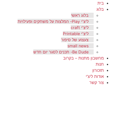
בית
בלוג
בלוג ראשי
ליצ'י Play- המלצות על משחקים ופעילויות
ליצ'י craft
ליצ'י Printable
צעצוע של סיפור
small news
Be Dude- תכנים לסגר יום חדש
מחשבון מתנות – בקרוב
חנות
תזכורון
אודות ליצ’י
צור קשר