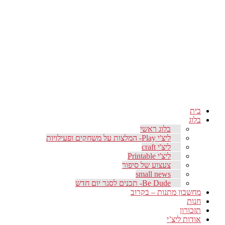
בית
בלוג
בלוג ראשי
ליצ'י Play- המלצות על משחקים ופעילויות
ליצ'י craft
ליצ'י Printable
צעצוע של סיפור
small news
Be Dude- תכנים לסגר יום חדש
מחשבון מתנות – בקרוב
חנות
תזכורון
אודות ליצ’י