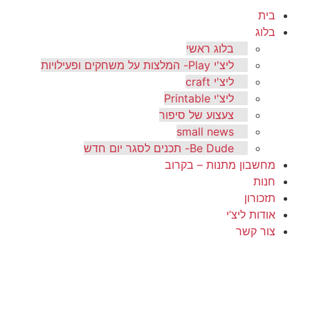
בית
בלוג
בלוג ראשי
ליצ'י Play- המלצות על משחקים ופעילויות
ליצ'י craft
ליצ'י Printable
צעצוע של סיפור
small news
Be Dude- תכנים לסגר יום חדש
מחשבון מתנות – בקרוב
חנות
תזכורון
אודות ליצ’י
צור קשר