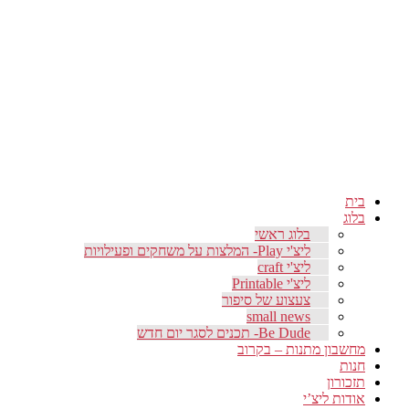
בית
בלוג
בלוג ראשי
ליצ'י Play- המלצות על משחקים ופעילויות
ליצ'י craft
ליצ'י Printable
צעצוע של סיפור
small news
Be Dude- תכנים לסגר יום חדש
מחשבון מתנות – בקרוב
חנות
תזכורון
אודות ליצ’י