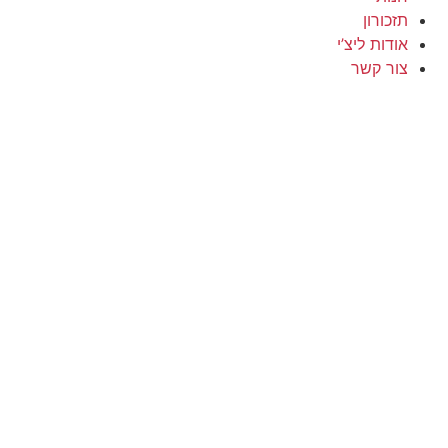
תזכורון
אודות ליצ’י
צור קשר