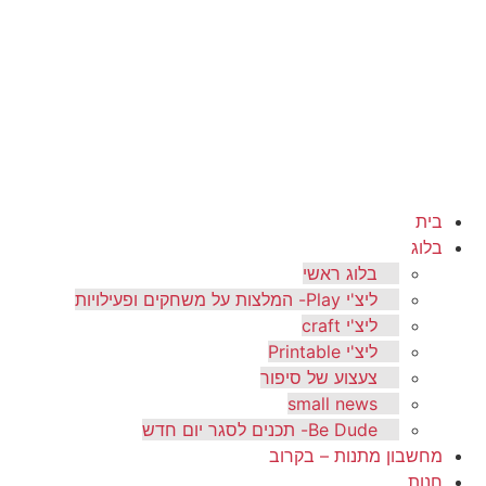
בית
בלוג
בלוג ראשי
ליצ'י Play- המלצות על משחקים ופעילויות
ליצ'י craft
ליצ'י Printable
צעצוע של סיפור
small news
Be Dude- תכנים לסגר יום חדש
מחשבון מתנות – בקרוב
חנות