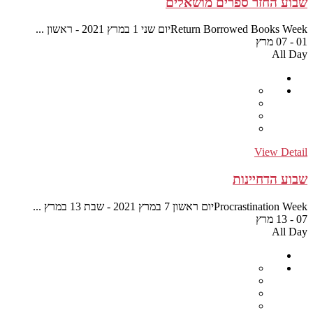
...
...