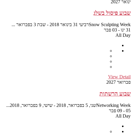
...
...