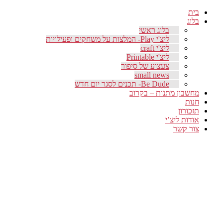
בית
בלוג
בלוג ראשי
ליצ'י Play- המלצות על משחקים ופעילויות
ליצ'י craft
ליצ'י Printable
צעצוע של סיפור
small news
Be Dude- תכנים לסגר יום חדש
מחשבון מתנות – בקרוב
חנות
תזכורון
אודות ליצ’י
צור קשר