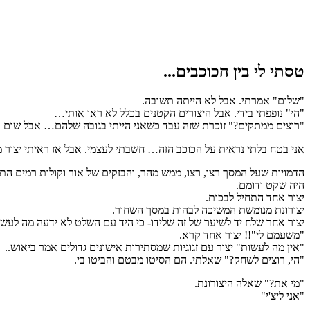
טסתי לי בין הכוכבים...
"שלום" אמרתי. אבל לא הייתה תשובה.
"הי" נופפתי בידי. אבל היצורים הקטנים בכלל לא ראו אותי…
"רוצים ממתקים?" זוכרת שזה עבד כשאני הייתי בגובה שלהם… אבל שום כ
אני בטח בלתי נראית על הכוכב הזה… חשבתי לעצמי. אבל אז ראיתי יצור 
הדמויות שעל המסך רצו, רצו, ממש מהר, והבזקים של אור וקולות רמים ה
היה שקט ודומם.
יצור אחד התחיל לבכות.
יצורונת מנומשת המשיכה לבהות במסך השחור.
יצור אחר שלח יד לשיער של זה שלידו- כי היד עם השלט לא ידעה מה לעשו
"משעמם לי"!! יצור אחד קרא.
"אין מה לעשות" יצור עם זגוגיות שמסתירות אישונים גדולים אמר ביאוש..
"הי, רוצים לשחק?" שאלתי. הם הסיטו מבטם והביטו בי.
"מי את?" שאלה היצורונת.
"אני ליצ'י"